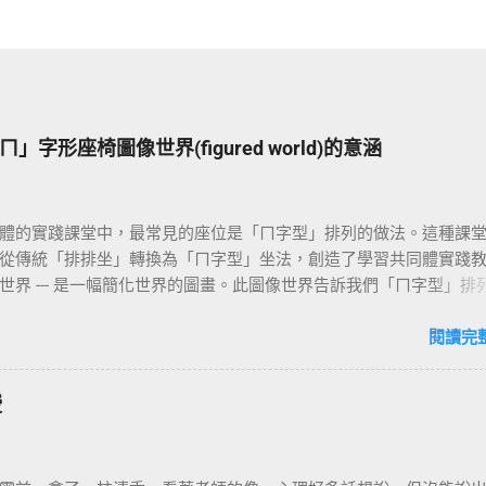
字形座椅圖像世界(figured world)的意涵
體的實踐課堂中，最常見的座位是「ㄇ字型」排列的做法。這種課
從傳統「排排坐」轉換為「ㄇ字型」坐法，創造了學習共同體實踐
世界 --- 是一幅簡化世界的圖畫。此圖像世界告訴我們「ㄇ字型」排
共實踐教室典型的、常態的座位模式；這種典型的常態的模式，可
和敘事的方式儲存在我們的腦中，且成為一種無意識的狀態，並成
閱讀完
學習共同體世界的故事、理論。 但圖像世界會隨著脈絡、人們所處
群而改變，這不僅是一種有形空間的改變，更重要的隨著這種物理
授
創造出的 心理環境 / 視覺空間 、 學習活動 / 學習文本 、和 師生關
 等情境意義的改變。學習共同體實踐的教師，如果對教室物理空間
能有所思考和理解；同時透過這份理解和覺察，對照自己潛藏的「