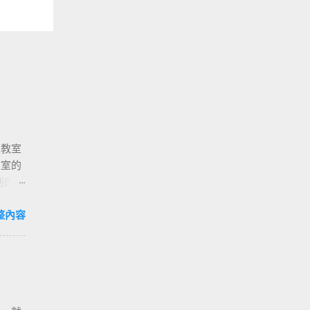
堂教室
教室的
列的課
能以想
為我們
整內容
的社會
空間的
係 /
改變背
靜默知