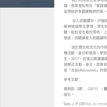
踐、差異覺知等在「實踐
呈現給許多觀課教師的第一
在入班觀課中，
仔細
眼神掃描學生學情，學生
聽，和對發言者的等待，
營造，而
觀課者入班觀課時
由於歷史和文化的作用，
種活動、身分和情境。
學習
生，
2017
，自強公開課議
規模式活動、身分，就會
從「言談(discourse
參考文獻：
楊炳鈞（譯）（
2011
）。
版社。
Gee, J. P. (2011c).
An intro