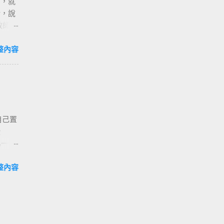
出，就
的實踐
話，說
有的意
教師節
統排排
道有些
焦點，
去幾年
整內容
集中的
要。
，學生
它重新
正前方
時年
化、權
閃，能
流的載
或許幾
其中一
自己置
心情，
。坐在
授
年時，
光，它
為一種
我也理
方目光
成為一
嚴謹。
座位安
人，如
整內容
師生的
的教
恐也是
觀班級
前方、
 除了
。這個
存
開放課
所。學
，謝謝