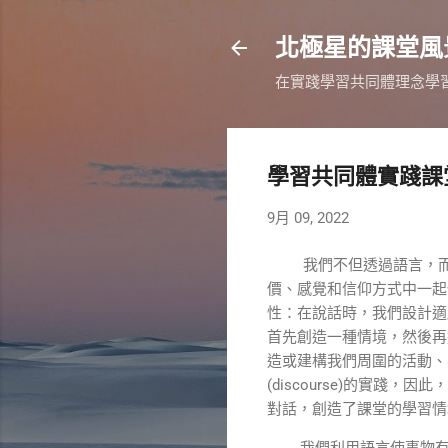
北極星的課堂風
在實踐學習共同體理念學
學習共同體實踐課
9月 09, 2022
我們不但透過語言，
價、感覺和信仰方式中一起
性：在說話時，我們設計適
首先創造一種情境，然後再
造或建構我們周圍的活動、
(discourse)的實踐，
因此，
對話，創造了課堂的學習情
我們利用語言使事物有意