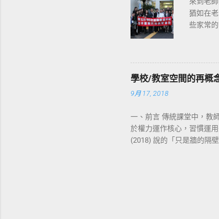
來到老師
識」，才
猶如在老
具有更多
些家常的
涵，筆者
前夕，去
坐的教室
事會來，
再加上教
互動留存
目光、和
100 
習得並成
學校/教室空間的再概念
串起了我
的黑板，
9月 17, 2018
少歲月的
力化，成
躲就躲。
具功能，
一、前言 傳統課堂中，教
杯酒下肚
種意義在
於權力運作核心，習慣運用
老師還笑嘻
ㄇ字型位
(2018) 說的「只是牆
我發現了
創造了學
權力運作和象徵的場所。 
解一件事
交流之外
種權力的象徵。校長室成為
這是我在
排創造、
果是一般教師，不是因事被
公開課堂
室，教師
為了反應孩子的學習而來。
課堂的那
左方、...
教室、校長室，其他像行政辦
微不足道
在。學生進出行政辦公室、
堂裡師生