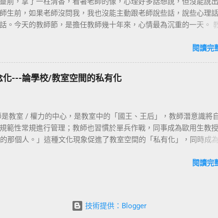
靈前，拿了一柱清香，看著老師的像，心理好多話想說，但沒能說
不會遭遇徒具形式的課堂空間改變危機，而讓教室學習共同體哲學
師生前，如果老師沒問我，我也沒能主動跟老師說些話，說些心理
元圖像世界的可能性。 本文嘗試剖析教室中ㄇ字型座椅排列背後具
話。今天的教師節，是擔任教師幾十年來，心情最為沉重的一天。 
認為至少具有以下三種 : (一) 課堂權力運作 / 師生關係的改變 傳
老師家裏看了您，看著老師瘦弱的身軀，進食的困難，心中冥冥知
，教師往往位於教室的正前方，因此，教師是全班學生目光集中的
但當來臨的那一刻，從驚惶、到失神、到思念，透過觀看一幕幕過
閱讀完
師往往站著俯視學生，學生必須微微仰起頭看著老師，這種放射狀
不多的照片，才驚覺您老在我心中那種地位，竟是猶如父親般的重
教師從上往下俯視的視角，讓教師成為課堂權力的中心；久而久之
年日本濱之鄉的參訪，那是我候用校長時承辦國教輔導團參訪的任務，
為權力的從屬，慢慢的被制約成為課堂被動的等待者。再者，課堂
化---論學校/教室空間的私有化
們的師生情緣。雖然早在 87 年就承蒙老師在課程意識上啟發，但那
也因此種視線集中，讓黑板具有權力中心的意涵，所以黑板被神聖
我遇到學術巨擘在課堂上嚴謹的要求，總是讓我在老師面前能閃就
為另一種教師權力的「替身」，黑板本身具有學習思考可視化和交
而就在參訪的這次旅程其中一個晚上，我們在居酒屋把酒對談時，
慢慢的成為課堂中教師專用的權力化身。 ㄇ字型教室座位的安排，
師是教室 / 權力的中心，是教室中的「國王、王后」，教師潛意識將
，膽量大了起來，就告訴老師當年碩士班上我們課程研究時的緊張
讓教師權力「去中心化」。這意味著教師不再是學生們目光的中心
規範性常規進行管理；教師也習慣於單兵作戰，同事成為歐用生教
嘻地對我說：「有嗎 ? 有嗎 ? 當年我有那麼兇嗎 ? 」是啊！ 100 
置上的學生，他抬起頭來首先看到的是他前方 / 對面同學的臉 / 目
的隔壁的那個人。」這種文化現象促進了教室空間的「私有化」，同時成
老師和藹可親，是大家心中的「歐 Y ！歐爺爺！」的一面；但其實
生視線交流，這種交流成為培養學生互學的基礎；而除了學生正前
教室空間被教師「私有化」，學校的許多其他處所也被「私有化」，
：生活上與人的互動要和藹、要親民，但在學術上，就只有嚴謹再
，當需要對話時，兩旁同學成為相互聆聽 / 相互學習的夥伴，這種
校長專屬辦公的地方，除了行政人員洽公進出外，會進入校長室的
閱讀完
您身上學到的第一件事！ 兩年前邀請老師到我自強國小來參與我們
鋪陳了那種相互關照、似有若無的學伴關係。 因此，在ㄇ字形座位
約談，恐就是為校務來跟校長陳情反應；如果是家長，那更高機率
，我帶著老師參觀了好幾個班級的課堂學習，和一堂公開課。在參
必須學習不要久站講台 / 前方。教師可以搬張椅子坐下來，在教室
從進出校長室的人和處理的事情來看，讓校長室成為了權力的核心。
時，我發現了老師在進出每一個班級時，一定對教室裡的師生敬禮
公室、教師休息室等也都有著不同於圖書室 ( 館 ) 、視聽館的權威
的動作，其實讓我被老師深深撼動，因為我理解到那象徵著老師對
技術提供：Blogger
教師休息室，通常都會要求在門口喊一聲「報告」之後才能進入處
的尊重，和虛心學習的態度：我是要進到課堂裡來和大家一起學習