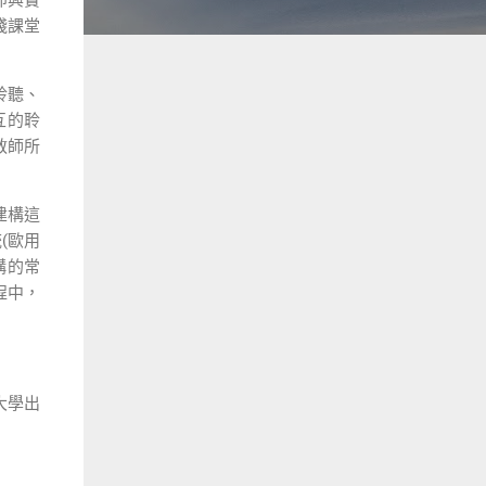
踐課堂
聆聽、
互的聆
教師所
建構這
統
(
歐用
構的常
程中，
大學出