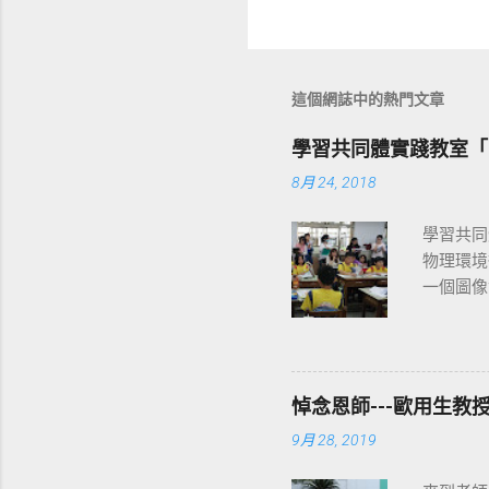
這個網誌中的熱門文章
學習共同體實踐教室「ㄇ」
8月 24, 2018
學習共同
物理環境
一個圖像
堂才是學
像、隱喻
用以理解
和文化社
悼念恩師---歐用生教
改變，其所
9月 28, 2019
權力運作
後的意涵