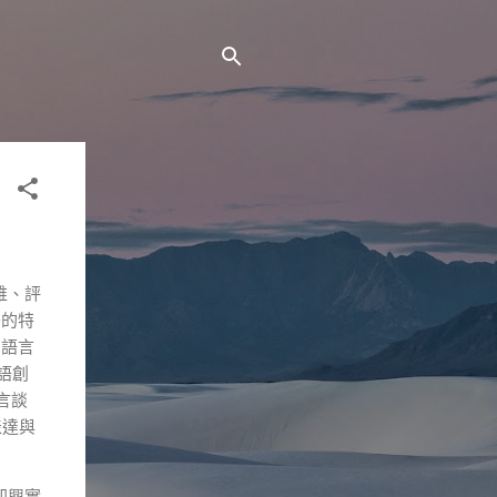
維、評
奇的特
的語言
語創
言談
表達與
即興實