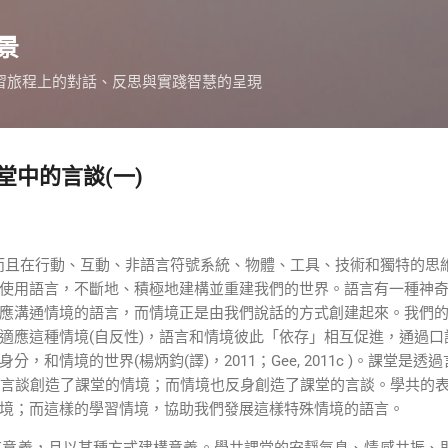
跳到主要內容
景
習旅程上的對話、反思與實踐智慧的呈現
堂中的言談(一)
而且在行動、互動、非語言符號系統、物體、工具、技術和獨特的思
使用語言，不斷地、積極地建構並重建我們的世界。語言有一種神
應溝通情境的語言，而情境正是由我們說話的方式創建起來。我們
適應這種情境
(
自反性
)
，語言和情境彼此「依存」相互促進，通過口
身分，和情境的世界
(
楊炳鈞
(
譯
)
，
2011
；
Gee, 2011c )
。
課堂是透過
言談創造了課堂的情境；而情境也反身創造了課堂的言談。
學共的
境；而這樣的學習情境，協助我們發展這樣特殊情境的語言。
義，且以某種方式建構意義。
學共課堂的安靜氣息、情感共振、