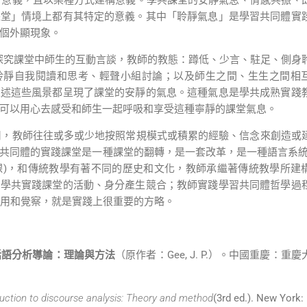
課堂」情境上都有其特定的意義。其中「聆
靜氣息」是學習共同體實
個外顯現象。
探究課堂中師生的互動言談，教師的教態：蹲低、少言、駐足、側身
聆靜自我閱讀和思考、輕聲小組討論；以及師生之間、生生之間相
上述這些風景都呈現了課堂的安靜的氣息。這種氣息是學共成熟實踐
可以用心去感受和師生一起呼吸和享受這種寧靜的課堂氣息。
教師往往或多或少地按照常規模式或積累的經驗、信念來創造或
共同體的實踐課堂是一種課堂的翻轉，是一套改革，是一種語言系
課
)
，和傳統教學有著不同的歷史和文化，教師承繼著傳統教學所建
和學共實踐課堂的活動、身分產生競合；教師實踐學習共同體哲學過
)」的使用和覺察，就是實踐上很重要的方略。
話語分析導論：理論與方法
（原作者：
Gee, J. P.
）。中國重慶：重慶
duction to discourse analysis: Theory and method
(3rd ed.). New York: